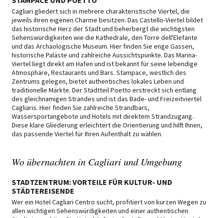
STAMPACE UND POETTO
Cagliari gliedert sich in mehrere charakteristische Viertel, die
jeweils ihren eigenen Charme besitzen. Das Castello-Viertel bildet
das historische Herz der Stadt und beherbergt die wichtigsten
Sehenswürdigkeiten wie die Kathedrale, den Torre dell'Elefante
und das Archäologische Museum. Hier finden Sie enge Gassen,
historische Paläste und zahlreiche Aussichtspunkte. Das Marina-
Viertel liegt direkt am Hafen und ist bekannt für seine lebendige
Atmosphäre, Restaurants und Bars. Stampace, westlich des
Zentrums gelegen, bietet authentisches lokales Leben und
traditionelle Märkte. Der Stadtteil Poetto erstreckt sich entlang
des gleichnamigen Strandes und ist das Bade- und Freizeitviertel
Cagliaris. Hier finden Sie zahlreiche Strandbars,
Wassersportangebote und Hotels mit direktem Strandzugang.
Diese klare Gliederung erleichtert die Orientierung und hilft Ihnen,
das passende Viertel für Ihren Aufenthalt zu wählen.
Wo übernachten in Cagliari und Umgebung
STADTZENTRUM: VORTEILE FÜR KULTUR- UND
STÄDTEREISENDE
Wer ein Hotel Cagliari Centro sucht, profitiert von kurzen Wegen zu
allen wichtigen Sehenswürdigkeiten und einer authentischen