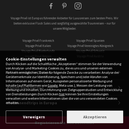
facebook
pinterest
instagram
Voyage Privé ist Europas führender Anbieter für Luxusreisen zum besten Preis. Wir
bieten exklusive Flash Sales und sorgfältig ausgewählte Traumreisen – nur für
unsere Mitglieder.
Voyage Privé Frankreich
Voyage Privé Spanien
Voyage Privé Italien
Voyage Privé Vereinigtes Königreich
Voyage Privé Niederlande
Voyage Privé Schweiz
Voyage Privé Belgien
Voyage Privé Austria
Cookie-Einstellungen verwalten
Durch Klicken auf die Schaltfläche „Akzeptieren“ stimmen Sie der Verwendung
von Analyse- und Marketing-Cookies zu, die es uns und unseren externen
Städtereisen in Europa
Partnern ermöglichen, Daten für folgende Zwecke zu verarbeiten: Analyse der
Gerätemerkmale zur Identifizierung, Speichern und/oder Abrufen von
Informationen auf einem Gerät, Ausspielen personalisierter Werbung und
Inhalte (auf Plattformen wie
Google
, Meta usw.), Messen der Leistung von
Reisen nach Europa
Werbung und Inhalten, Durchführung von Zielgruppenstudien und Entwicklung
von Dienstleistungen.Durch Klicken
hier
können Sie Ihre Einstellungen
verwalten und weitere Informationen über die von uns verwendeten Cookies
Wochenendtrips in Europa
erhalten.
Verweigern
Akzeptieren
Wo soll es hingehen?
Registrieren Sie sich kostenlos