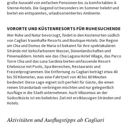
große Auswahl von einfachen Pensionen bis zu komfortablen 4-
Sterne-Hotels. Die Gegend ist besonders im Sommer belebt und
bietet ein entspanntes, urlaubsorientiertes Ambiente.
VORORTE UND KÜSTENRESORTS FÜR RUHESUCHENDE
Wer Ruhe und Natur bevorzugt, findet in den Küstenorten südlich
von Cagliari traumhafte Resorts und Boutique-Hotels. Die Region
um Chia und Domus de Maria ist bekannt für ihre spektakulären
Strände mit türkisfarbenem Wasser, Dünenlandschaften und
Pinienwäldern. Hotels wie das Chia Laguna Hotel Village, das Parco
Torre Chia und das Luna Sardinia bieten umfassende Resort-
Erlebnisse mit Pools, Spa-Bereichen, Restaurants und
Freizeitprogrammen. Die Entfernung zu Cagliari beträgt etwa 40
bis 50 Kilometer, was eine Fahrtzeit von 40 bis 60 Minuten
bedeutet. Diese Lage eignet sich perfekt für Gäste, die einen
reinen Strandurlaub verbringen möchten und nur gelegentlich
Ausflüge in die Stadt unternehmen. Auch Villasimius an der
Südostküste ist ein beliebtes Ziel mit erstklassigen Stränden und
Hotels.
Aktivitäten und Ausflugstipps ab Cagliari