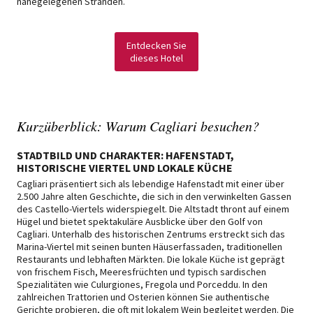
nahegelegenen Stränden.
Entdecken Sie
dieses Hotel
Kurzüberblick: Warum Cagliari besuchen?
STADTBILD UND CHARAKTER: HAFENSTADT,
HISTORISCHE VIERTEL UND LOKALE KÜCHE
Cagliari präsentiert sich als lebendige Hafenstadt mit einer über
2.500 Jahre alten Geschichte, die sich in den verwinkelten Gassen
des Castello-Viertels widerspiegelt. Die Altstadt thront auf einem
Hügel und bietet spektakuläre Ausblicke über den Golf von
Cagliari. Unterhalb des historischen Zentrums erstreckt sich das
Marina-Viertel mit seinen bunten Häuserfassaden, traditionellen
Restaurants und lebhaften Märkten. Die lokale Küche ist geprägt
von frischem Fisch, Meeresfrüchten und typisch sardischen
Spezialitäten wie Culurgiones, Fregola und Porceddu. In den
zahlreichen Trattorien und Osterien können Sie authentische
Gerichte probieren, die oft mit lokalem Wein begleitet werden. Die