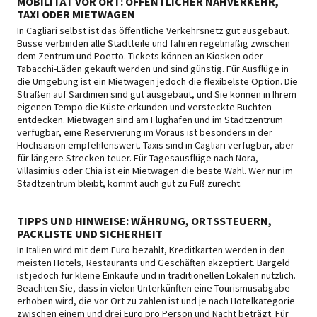
MOBILITÄT VOR ORT: ÖFFENTLICHER NAHVERKEHR,
TAXI ODER MIETWAGEN
In Cagliari selbst ist das öffentliche Verkehrsnetz gut ausgebaut.
Busse verbinden alle Stadtteile und fahren regelmäßig zwischen
dem Zentrum und Poetto. Tickets können an Kiosken oder
Tabacchi-Läden gekauft werden und sind günstig. Für Ausflüge in
die Umgebung ist ein Mietwagen jedoch die flexibelste Option. Die
Straßen auf Sardinien sind gut ausgebaut, und Sie können in Ihrem
eigenen Tempo die Küste erkunden und versteckte Buchten
entdecken. Mietwagen sind am Flughafen und im Stadtzentrum
verfügbar, eine Reservierung im Voraus ist besonders in der
Hochsaison empfehlenswert. Taxis sind in Cagliari verfügbar, aber
für längere Strecken teuer. Für Tagesausflüge nach Nora,
Villasimius oder Chia ist ein Mietwagen die beste Wahl. Wer nur im
Stadtzentrum bleibt, kommt auch gut zu Fuß zurecht.
TIPPS UND HINWEISE: WÄHRUNG, ORTSSTEUERN,
PACKLISTE UND SICHERHEIT
In Italien wird mit dem Euro bezahlt, Kreditkarten werden in den
meisten Hotels, Restaurants und Geschäften akzeptiert. Bargeld
ist jedoch für kleine Einkäufe und in traditionellen Lokalen nützlich.
Beachten Sie, dass in vielen Unterkünften eine Tourismusabgabe
erhoben wird, die vor Ort zu zahlen ist und je nach Hotelkategorie
zwischen einem und drei Euro pro Person und Nacht beträgt. Für