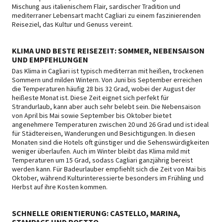
Mischung aus italienischem Flair, sardischer Tradition und
mediterraner Lebensart macht Cagliari zu einem faszinierenden
Reiseziel, das Kultur und Genuss vereint.
KLIMA UND BESTE REISEZEIT: SOMMER, NEBENSAISON
UND EMPFEHLUNGEN
Das Klima in Cagliari ist typisch mediterran mit heißen, trockenen
Sommern und milden Wintern. Von Juni bis September erreichen
die Temperaturen häufig 28 bis 32 Grad, wobei der August der
heißeste Monat ist. Diese Zeit eignet sich perfekt für
Strandurlaub, kann aber auch sehr belebt sein. Die Nebensaison
von April bis Mai sowie September bis Oktober bietet
angenehmere Temperaturen zwischen 20 und 26 Grad und ist ideal
für Städtereisen, Wanderungen und Besichtigungen. In diesen
Monaten sind die Hotels oft günstiger und die Sehenswürdigkeiten
weniger überlaufen. Auch im Winter bleibt das Klima mild mit
Temperaturen um 15 Grad, sodass Cagliari ganzjährig bereist
werden kann. Für Badeurlauber empfiehlt sich die Zeit von Mai bis
Oktober, während Kulturinteressierte besonders im Frühling und
Herbst auf ihre Kosten kommen.
SCHNELLE ORIENTIERUNG: CASTELLO, MARINA,