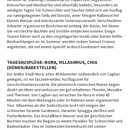
Kitesurfen und Windsurfen sind ebenfalls beliebt, besonders an
windigen Tagen. Für Schnorchler und Taucher lohnt sich ein Ausflug
zur nahegelegenen Sella del Diavolo, einer felsigen Halbinsel mit
klarem Wasser und interessanter Unterwasserwelt. Verschiedene
Anbieter organisieren Bootstouren entlang der Küste, bei denen
Sie versteckte Buchten und Grotten entdecken können. Einige
Touren führen auch zu den vorgelagerten Inseln oder bieten Delfin-
Beobachtungen an. Im Sommer werden zudem Sunset-Cruises
angeboten, die mit einem Aperitif an Bord kombiniert werden.
TAGESAUSFLÜGE: NORA, VILLASIMIUS, CHIA
(DÜNEN/BADESTELLEN)
Die antike Stadt Nora, etwa 40 Kilometer südwestlich von Cagliari
gelegen, ist ein faszinierendes Ausflugsziel für
Geschichtsinteressierte. Die phönizisch-römischen Ruinen liegen
direkt am Meer und umfassen ein gut erhaltenes Theater, Mosaike
und Thermen. Von Cagliari aus erreichen Sie Nora in etwa 45
Minuten mit dem Mietwagen oder im Rahmen einer organisierten
Tour. Villasimius an der Südostküste lockt mit einigen der
schönsten Strände Sardiniens, darunter Spiaggia del Riso und
Punta Molentis. Das kristallklare Wasser und die geschützten
Buchten machen die Region zu einem Paradies für Schnorchler und
Badeurlauber. Chia im Südwesten beeindruckt mit seinen