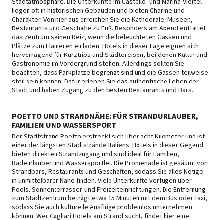
Stadtatmosphäre. Die Unterkünfte im Castello- und Marina-Viertel
liegen oft in historischen Gebäuden und bieten Charme und
Charakter. Von hier aus erreichen Sie die Kathedrale, Museen,
Restaurants und Geschäfte zu Fuß. Besonders am Abend entfaltet
das Zentrum seinen Reiz, wenn die beleuchteten Gassen und
Plätze zum Flanieren einladen. Hotels in dieser Lage eignen sich
hervorragend für Kurztrips und Städtereisen, bei denen Kultur und
Gastronomie im Vordergrund stehen. Allerdings sollten Sie
beachten, dass Parkplätze begrenzt sind und die Gassen teilweise
steil sein können. Dafür erleben Sie das authentische Leben der
Stadt und haben Zugang zu den besten Restaurants und Bars.
POETTO UND STRANDNÄHE: FÜR STRANDURLAUBER,
FAMILIEN UND WASSERSPORT
Der Stadtstrand Poetto erstreckt sich über acht Kilometer und ist
einer der längsten Stadtstrände Italiens. Hotels in dieser Gegend
bieten direkten Strandzugang und sind ideal für Familien,
Badeurlauber und Wassersportler. Die Promenade ist gesäumt von
Strandbars, Restaurants und Geschäften, sodass Sie alles Nötige
in unmittelbarer Nähe finden. Viele Unterkünfte verfügen über
Pools, Sonnenterrassen und Freizeiteinrichtungen. Die Entfernung
zum Stadtzentrum beträgt etwa 15 Minuten mit dem Bus oder Taxi,
sodass Sie auch kulturelle Ausflüge problemlos unternehmen
können. Wer Cagliari Hotels am Strand sucht, findet hier eine