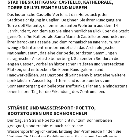
STADTBESICHTIGUNG: CASTELLO, KATHEDRALE,
TORRE DELL'ELEFANTE UND MUSEEN
Das historische Castello-Viertel ist das Herzstück jeder
Stadtbesichtigung in Cagliari. Beginnen Sie Ihren Rundgang am
Torre dell'Elefante, einem imposanten Wehrturm aus dem 14.
Jahrhundert, von dem aus Sie einen herrlichen Blick über die Stadt
genießen. Die Kathedrale Santa Maria di Castello beeindruckt mit
ihrer barocken Fassade und dem romanischen Innenraum. Nur
wenige Schritte entfernt befindet sich das Archäologische
Nationalmuseum, das eine der bedeutendsten Sammlungen
nuraghischer Artefakte beherbergt. Schlendern Sie durch die
engen Gassen, vorbei an historischen Palästen und versteckten
Plätzen, und entdecken Sie kleine Kunstgalerien und
Handwerksläden. Das Bastione di Saint Remy bietet eine weitere
spektakuläre Aussichtsplattform und ist besonders zum
Sonnenuntergang ein beliebter Treffpunkt. Planen Sie mindestens
einen halben Tag für die Erkundung des Zentrums ein.
STRÄNDE UND WASSERSPORT: POETTO,
BOOTSTOUREN UND SCHNORCHELN
Der Cagliari Strand Poetto ist nicht nur zum Sonnenbaden
geeignet, sondern bietet auch zahlreiche
Wassersportmöglichkeiten. Entlang der Promenade finden Sie
Verleihe für Stand-up-Paddleboards, Kajaks und Segelboote.