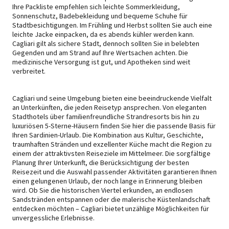
Ihre Packliste empfehlen sich leichte Sommerkleidung,
Sonnenschutz, Badebekleidung und bequeme Schuhe für
Stadtbesichtigungen. Im Frühling und Herbst sollten Sie auch eine
leichte Jacke einpacken, da es abends kühler werden kann.
Cagliari gilt als sichere Stadt, dennoch sollten Sie in belebten
Gegenden und am Strand auf Ihre Wertsachen achten. Die
medizinische Versorgung ist gut, und Apotheken sind weit
verbreitet.
Cagliari und seine Umgebung bieten eine beeindruckende Vielfalt
an Unterkünften, die jeden Reisetyp ansprechen. Von eleganten
Stadthotels über familienfreundliche Strandresorts bis hin zu
luxuriösen 5-Sterne-Häusern finden Sie hier die passende Basis für
Ihren Sardinien-Urlaub. Die Kombination aus Kultur, Geschichte,
traumhaften Stränden und exzellenter Küche macht die Region zu
einem der attraktivsten Reiseziele im Mittelmeer. Die sorgfältige
Planung Ihrer Unterkunft, die Berücksichtigung der besten
Reisezeit und die Auswahl passender Aktivitäten garantieren Ihnen
einen gelungenen Urlaub, der noch lange in Erinnerung bleiben
wird. Ob Sie die historischen Viertel erkunden, an endlosen
Sandstränden entspannen oder die malerische Küstenlandschaft
entdecken möchten – Cagliari bietet unzählige Möglichkeiten für
unvergessliche Erlebnisse.