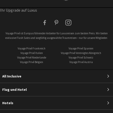
Ihr Upgrade auf Luxus
facebook
pinterest
instagram
Voyage Privé ist Europas führender Anbieter für Luxusreisen zum besten Preis. Wir bieten
exklusive Flash Sales und sorgfältig ausgewählte Traumreisen – nur für unsere Mitglieder.
Voyage Privé Frankreich
Voyage Privé Spanien
Voyage Privé Italien
Voyage Privé Vereinigtes Königreich
Voyage Privé Niederlande
Voyage Privé Schweiz
Voyage Privé Belgien
Voyage Privé Austria
All Inclusive
Flug und Hotel
Hotels