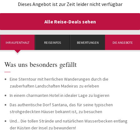
Dieses Angebot ist zur Zeit leider nicht verfügbar
Alle Reise-Deals sehen
IHR AUFENTHALT
REISEINFOS
BEWERTUNGEN
DIE ANGEBOTE
Was uns besonders gefällt
—
Eine Sterntour mit herrlichen Wanderungen durch die
zauberhaften Landschaften Madeiras zu erleben
In einem charmanten Hotel in idealer Lage zu logieren
Das authentische Dorf Santana, das für seine typischen
strohgedeckten Häuser bekannt ist, zu besuchen
Und... Die tollen Strände und natürlichen Wasserbecken entlang
der Küsten der Insel zu bewundern!