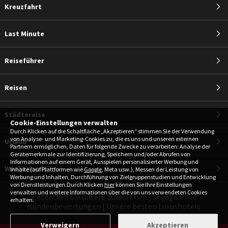
Kreuzfahrt
Last Minute
Reiseführer
Reisen
Städtereise
Cookie-Einstellungen verwalten
Durch Klicken auf die Schaltfläche „Akzeptieren“ stimmen Sie der Verwendung
von Analyse- und Marketing-Cookies zu, die es uns und unseren externen
Urlaub
Partnern ermöglichen, Daten für folgende Zwecke zu verarbeiten: Analyse der
Gerätemerkmale zur Identifizierung, Speichern und/oder Abrufen von
Informationen auf einem Gerät, Ausspielen personalisierter Werbung und
Wochenende
Inhalte (auf Plattformen wie
Google
, Meta usw.), Messen der Leistung von
Werbung und Inhalten, Durchführung von Zielgruppenstudien und Entwicklung
von Dienstleistungen.Durch Klicken
hier
können Sie Ihre Einstellungen
verwalten und weitere Informationen über die von uns verwendeten Cookies
Entdecken Sie unsere Luxusferien
|
Voyage Privé
erhalten.
Kundenbewertungen
|
Unsere besten Luxushotels
Verweigern
Akzeptieren