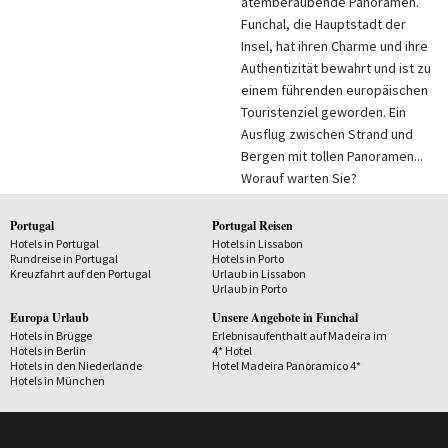
atemberaubende Panoramen.
Funchal, die Hauptstadt der
Insel, hat ihren Charme und ihre
Authentizität bewahrt und ist zu
einem führenden europäischen
Touristenziel geworden. Ein
Ausflug zwischen Strand und
Bergen mit tollen Panoramen...
Worauf warten Sie?
Portugal
Portugal Reisen
Hotels in Portugal
Hotels in Lissabon
Rundreise in Portugal
Hotels in Porto
Kreuzfahrt auf den Portugal
Urlaub in Lissabon
Urlaub in Porto
Europa Urlaub
Unsere Angebote in Funchal
Hotels in Brügge
Erlebnisaufenthalt auf Madeira im
Hotels in Berlin
4* Hotel
Hotels in den Niederlande
Hotel Madeira Panoramico 4*
Hotels in München