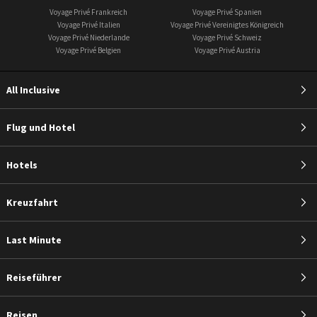
Voyage Privé Frankreich
Voyage Privé Spanien
Voyage Privé Italien
Voyage Privé Vereinigtes Königreich
Voyage Privé Niederlande
Voyage Privé Schweiz
Voyage Privé Belgien
Voyage Privé Austria
All Inclusive
Flug und Hotel
Hotels
Kreuzfahrt
Last Minute
Reiseführer
Reisen