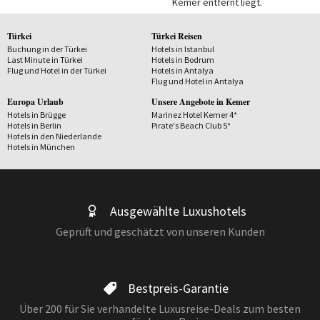
Kemer entfernt liegt.
Türkei
Türkei Reisen
Buchung in der Türkei
Hotels in Istanbul
Last Minute in Türkei
Hotels in Bodrum
Flug und Hotel in der Türkei
Hotels in Antalya
Flug und Hotel in Antalya
Europa Urlaub
Unsere Angebote in Kemer
Hotels in Brügge
Marinez Hotel Kemer 4*
Hotels in Berlin
Pirate's Beach Club 5*
Hotels in den Niederlande
Hotels in München
Ausgewählte Luxushotels
Geprüft und geschätzt von unseren Kunden
Bestpreis-Garantie
Über 200 für Sie verhandelte Luxusreise-Deals zum besten