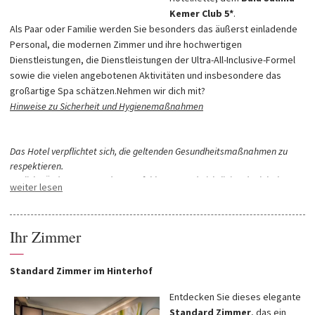
Kemer Club 5*
.
Als Paar oder Familie werden Sie besonders das äußerst einladende
Personal, die modernen Zimmer und ihre hochwertigen
Dienstleistungen, die Dienstleistungen der Ultra-All-Inclusive-Formel
sowie die vielen angebotenen Aktivitäten und insbesondere das
großartige Spa schätzen.
Nehmen wir dich mit?
Hinweise zu Sicherheit und Hygienemaßnahmen
Das Hotel verpflichtet sich, die geltenden Gesundheitsmaßnahmen zu
respektieren.
Jegliche Änderungen an den Empfehlungen und Richtlinien der lokalen
weiter lesen
Regierungen sowie der zuständigen Gesundheitsbehörden werden
beobachtet und verfolgt, um allen Gästen weiterhin den bestmöglichen
Service zu bieten und gleichzeitig deren Sicherheit sowie die der
Mitarbeiter zu gewährleisten.
Ihr Zimmer
Bitte beachten Sie: Die sanitären Maßnahmen können entsprechend den
—
Empfehlungen der Regierung geändert werden. Infolgedessen kann der
Zugang zu bestimmten Einrichtungen und Infrastrukturen beeinträchtigt
Standard Zimmer im Hinterhof
sein.
Entdecken Sie dieses elegante
Standard Zimmer
, das ein