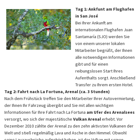
Tag 1: Ankfunt am Flughafen
in San José
Bei Ihrer Ankunft am
internationalen Flughafen Juan
Santamaría (SJO) werden Sie
von einem unserer lokalen
Mitarbeiter begrüßt, der Ihnen
alle notwendigen Informationen
gibt und für einen
reibungslosen Start Ihres
Aufenthalts sorgt. Anschließend
Transfer zu Ihrem ersten Hotel.
Tag 2: Fahrt nach La Fortuna, Arenal (ca. 3 Stunden)
Nach dem Frühstück treffen Sie den Mitarbeiter Ihrer Autovermietung,
der Ihnen Ihr Fahrzeug übergibt und Sie mit allen wichtigen
Informationen für Ihre Fahrt nach La Fortuna
am Ufer des Arenalsees
versorgt, wo sich der majestätische
Vulkan Arenal
erhebt. Vor
Dezember 2010 zählte der Arenal zu den zehn aktivsten Vulkanen der
Welt und stieß regelmäßig Lava und Asche in den Himmel. Obwohl
seine Lavaausbrüche aufgehört haben, ist der Vulkan mit seinen