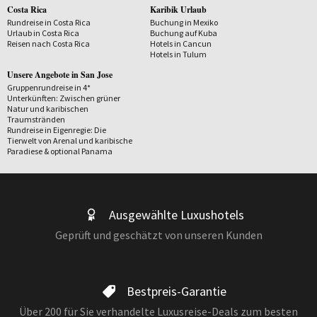
Costa Rica
Karibik Urlaub
Rundreise in Costa Rica
Buchung in Mexiko
Urlaub in Costa Rica
Buchung auf Kuba
Reisen nach Costa Rica
Hotels in Cancun
Hotels in Tulum
Unsere Angebote in San Jose
Gruppenrundreise in 4*
Unterkünften: Zwischen grüner
Natur und karibischen
Traumstränden
Rundreise in Eigenregie: Die
Tierwelt von Arenal und karibische
Paradiese & optional Panama
Ausgewählte Luxushotels
Geprüft und geschätzt von unseren Kunden
Bestpreis-Garantie
Über 200 für Sie verhandelte Luxusreise-Deals zum besten