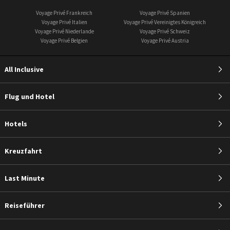
Voyage Privé Frankreich
Voyage Privé Spanien
Voyage Privé Italien
Voyage Privé Vereinigtes Königreich
Voyage Privé Niederlande
Voyage Privé Schweiz
Voyage Privé Belgien
Voyage Privé Austria
All Inclusive
Flug und Hotel
Hotels
Kreuzfahrt
Last Minute
Reiseführer