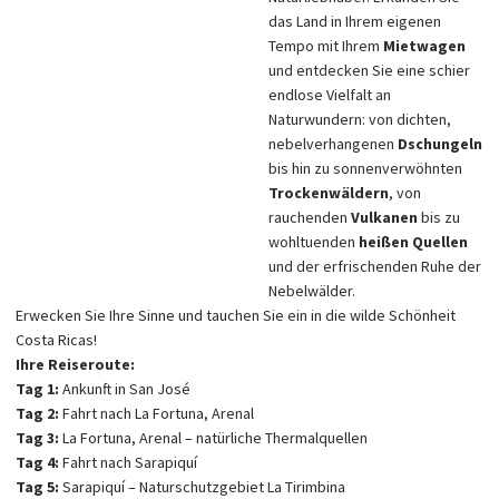
das Land in Ihrem eigenen
Tempo mit Ihrem
Mietwagen
und entdecken Sie eine schier
endlose Vielfalt an
Naturwundern: von dichten,
nebelverhangenen
Dschungeln
bis hin zu sonnenverwöhnten
Trockenwäldern
, von
rauchenden
Vulkanen
bis zu
wohltuenden
heißen Quellen
und der erfrischenden Ruhe der
Nebelwälder.
Erwecken Sie Ihre Sinne und tauchen Sie ein in die wilde Schönheit
Costa Ricas!
Ihre Reiseroute:
Tag 1:
Ankunft in San José
Tag 2:
Fahrt nach La Fortuna, Arenal
Tag 3:
La Fortuna, Arenal – natürliche Thermalquellen
Tag 4:
Fahrt nach Sarapiquí
Tag 5:
Sarapiquí – Naturschutzgebiet La Tirimbina