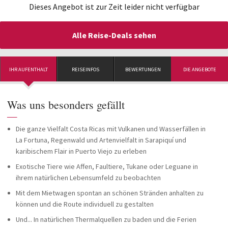
Dieses Angebot ist zur Zeit leider nicht verfügbar
Alle Reise-Deals sehen
IHR AUFENTHALT
REISEINFOS
BEWERTUNGEN
DIE ANGEBOTE
Was uns besonders gefällt
—
Die ganze Vielfalt Costa Ricas mit Vulkanen und Wasserfällen in
La Fortuna, Regenwald und Artenvielfalt in Sarapiquí und
karibischem Flair in Puerto Viejo zu erleben
Exotische Tiere wie Affen, Faultiere, Tukane oder Leguane in
ihrem natürlichen Lebensumfeld zu beobachten
Mit dem Mietwagen spontan an schönen Stränden anhalten zu
können und die Route individuell zu gestalten
Und... In natürlichen Thermalquellen zu baden und die Ferien