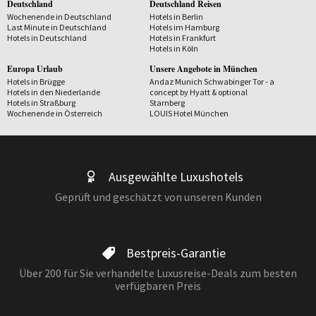
Deutschland
Deutschland Reisen
Wochenende in Deutschland
Hotels in Berlin
Last Minute in Deutschland
Hotels im Hamburg
Hotels in Deutschland
Hotels in Frankfurt
Hotels in Köln
Europa Urlaub
Unsere Angebote in München
Hotels in Brügge
Andaz Munich Schwabinger Tor - a
Hotels in den Niederlande
concept by Hyatt & optional
Hotels in Straßburg
Starnberg
Wochenende in Österreich
LOUIS Hotel München
Ausgewählte Luxushotels
Geprüft und geschätzt von unseren Kunden
Bestpreis-Garantie
Über 200 für Sie verhandelte Luxusreise-Deals zum besten
verfügbaren Preis