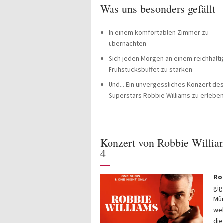
Was uns besonders gefällt
—
In einem komfortablen Zimmer zu
übernachten
Sich jeden Morgen an einem reichhalt
Frühstücksbuffet zu stärken
Und... Ein unvergessliches Konzert de
Superstars Robbie Williams zu erleben
Konzert von Robbie Willia
4
—
Ro
gig
Mün
wel
die