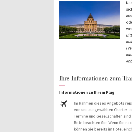
Nac
sic
aus
ode
wer
Bit
kul
Fre
inf
Anb
Ihre Informationen zum Tra
—
Informationen zu Ihrem Flug
Im Rahmen dieses Angebots reis
von uns ausgewählten Charter- od
Termine und Gesellschaften sind
Bitte beachten Sie: Wenn Sie n
können Sie bereits im Hotel einch