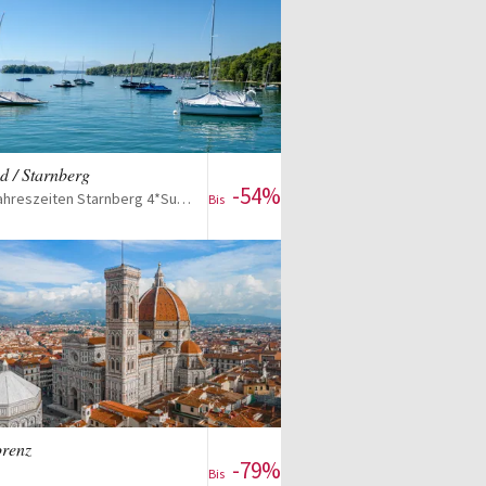
Zum Reise-Deal
d / Starnberg
-54%
Hotel Vier Jahreszeiten Starnberg 4*Superior
Bis
Zum Reise-Deal
orenz
-79%
Bis