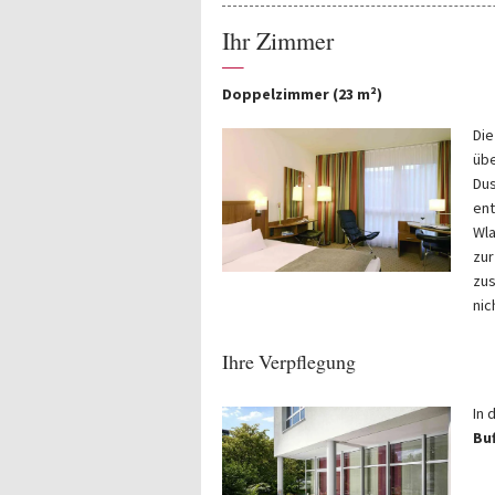
Ihr Zimmer
—
Doppelzimmer (23 m²)
Die
übe
Dus
ent
Wla
zur
zus
nic
Ihre Verpflegung
In 
Bu