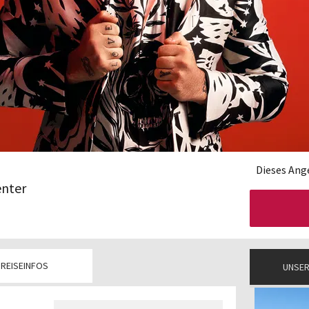
Dieses Ange
nter
REISEINFOS
UNSER