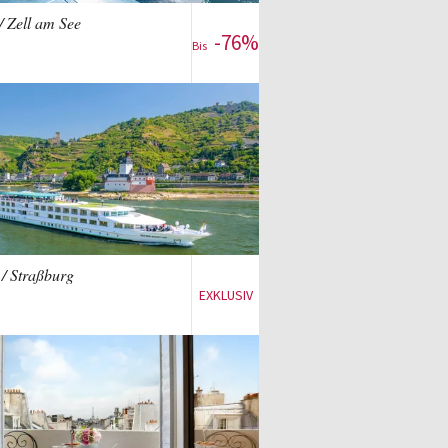
/ Zell am See
-76%
Bis
Für das Angebot anmelden
Zum Reise-Deal
 / Straßburg
EXKLUSIV
Für das Angebot anmelden