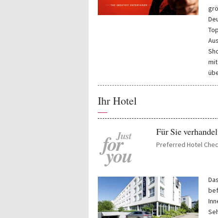
grö
Deu
Top
Aus
Sho
mit
übe
Ihr Hotel
—
Für Sie verhandel
Just
for
Preferred Hotel Chec
you
Das
bef
Inn
Seh