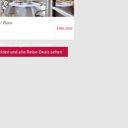
Zum Reise-Deal
/ Paris
EXKLUSIV
Für das Angebot anmelden
den und alle Reise-Deals sehen