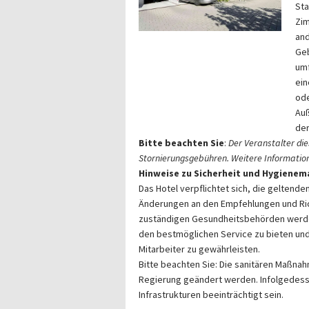
Sta
Zim
and
Ge
umf
ein
ode
Auß
der
Bitte beachten Sie
:
Der Veranstalter die
Stornierungsgebühren. Weitere Informatione
Hinweise zu Sicherheit und Hygien
Das Hotel verpflichtet sich, die gelten
Änderungen an den Empfehlungen und Ric
zuständigen Gesundheitsbehörden werden
den bestmöglichen Service zu bieten und 
Mitarbeiter zu gewährleisten.
Bitte beachten Sie: Die sanitären Maßn
Regierung geändert werden. Infolgedess
Infrastrukturen beeinträchtigt sein.