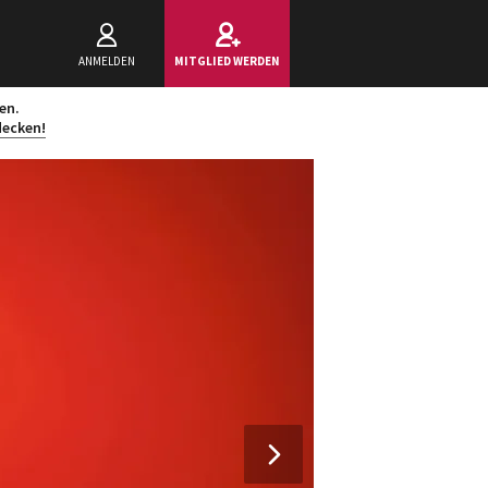
ANMELDEN
MITGLIED WERDEN
en.
decken!
Next