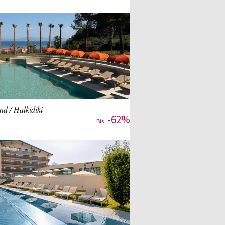
Für das Angebot anmelden
Zum Reise-Deal
d / Halkidiki
-62%
Bis
Für das Angebot anmelden
Zum Reise-Deal