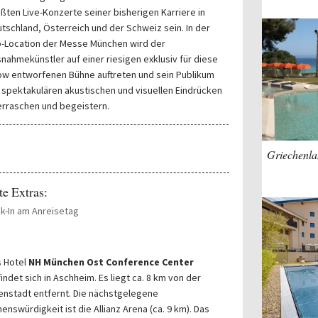
ßten Live-Konzerte seiner bisherigen Karriere in
tschland, Österreich und der Schweiz sein. In der
-Location der Messe München wird der
nahmekünstler auf einer riesigen exklusiv für diese
w entworfenen Bühne auftreten und sein Publikum
 spektakulären akustischen und visuellen Eindrücken
rraschen und begeistern.
Griechenlan
te Extras:
k-In am Anreisetag
 Hotel
NH München Ost Conference Center
indet sich in Aschheim. Es liegt ca. 8 km von der
enstadt entfernt. Die nächstgelegene
enswürdigkeit ist die Allianz Arena (ca. 9 km). Das