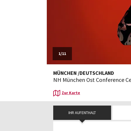
1
/
11
MÜNCHEN
/
DEUTSCHLAND
NH München Ost Conference Ce
Zur Karte
IHR AUFENTHALT