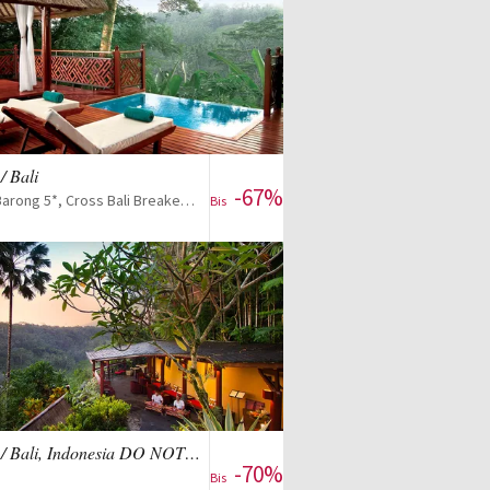
Zum Reise-Deal
/ Bali
-67%
Kupu Kupu Barong 5*, Cross Bali Breakers 5* & optional Ombak Sunset 4*
Bis
Zum Reise-Deal
Indonesien / Bali, Indonesia DO NOT USE
-70%
Bis