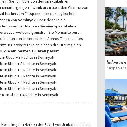
i
ein. Sie führt Sie von den spektakulären
nnenuntergängen in
Jimbaran
über den Charme von
ud
bis hin zum Entspannen an den idyllischen
ränden von
Seminyak
. Erkunden Sie die
sterrassen, entdecken Sie eine spektakuläre
erwasserwelt und genießen Sie Momente puren
cks unter der balinesischen Sonne. Ein exquisites
nteuer erwartet Sie an diesen drei Traumzielen.
s, die am besten zu Ihren passt:
e in Ubud + 3 Nächte in Seminyak
Indonesien 
te in Ubud + 3 Nächte in Seminyak
te in Ubud + 3 Nächte in Seminyak
te in Ubud + 3 Nächte in Seminyak
te in Ubud + 4 Nächte in Seminyak
te in Ubud + 4 Nächte in Seminyak
hte in Ubud + 4 Nächte in Seminyak
 Hotel liegt im Herzen der Bucht von Jimbaran und ist