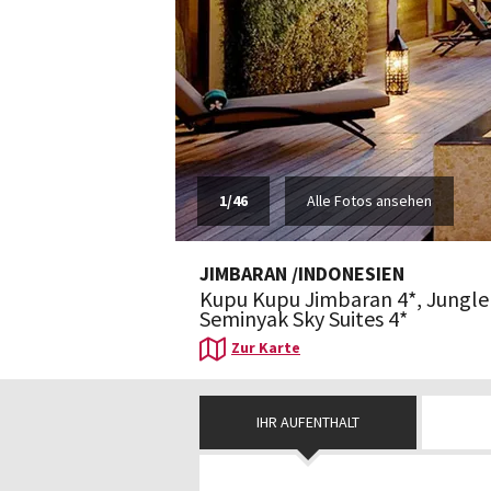
1
/
46
Alle Fotos ansehen
JIMBARAN
/
INDONESIEN
Kupu Kupu Jimbaran 4*, Jungle
Seminyak Sky Suites 4*
Zur Karte
IHR AUFENTHALT