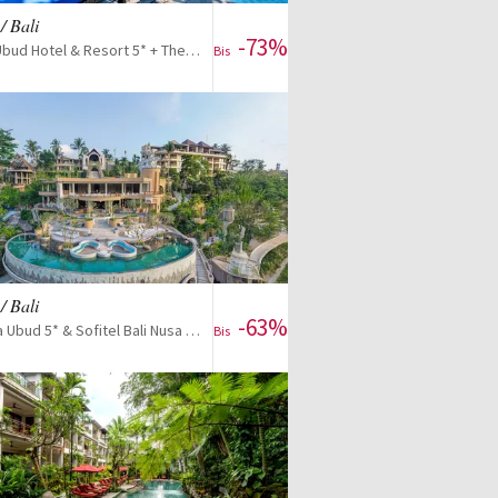
/ Bali
-73%
The Garcia Ubud Hotel & Resort 5* + The Stones Hotel 5* & optional The Angkal Penida 4*
Bis
Zum Reise-Deal
/ Bali
-63%
Sanggraloka Ubud 5* & Sofitel Bali Nusa Dua Beach Resort 5* und optional Gili Trawangan
Bis