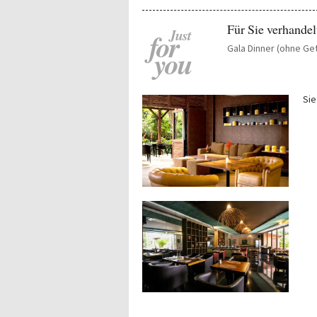
Für Sie verhandel
Just
for
Gala Dinner (ohne Get
you
Sie