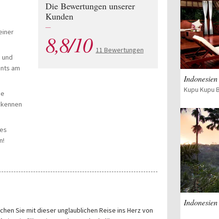
Die Bewertungen unserer
Kunden
—
einer
8,8/10
11 Bewertungen
 und
ants am
Indonesien 
he
d kennen
res
n!
!
chen Sie mit dieser unglaublichen Reise ins Herz von