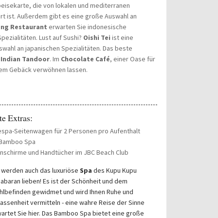
peisekarte, die von lokalen und mediterranen
ert ist. Außerdem gibt es eine große Auswahl an
ng Restaurant
erwarten Sie indonesische
pezialitäten. Lust auf Sushi?
Oishi Tei
ist eine
swahl an japanischen Spezialitäten. Das beste
m
Indian Tandoor
. Im
Chocolate Café
, einer Oase für
gem Gebäck verwöhnen lassen.
te Extras:
espa-Seitenwagen für 2 Personen pro Aufenthalt
 Bamboo Spa
nschirme und Handtücher im JBC Beach Club
 werden auch das luxuriöse
Spa
des Kupu Kupu
abaran lieben! Es ist der Schönheit und dem
lbefinden gewidmet und wird Ihnen Ruhe und
assenheit vermitteln - eine wahre Reise der Sinne
artet Sie hier. Das Bamboo Spa bietet eine große