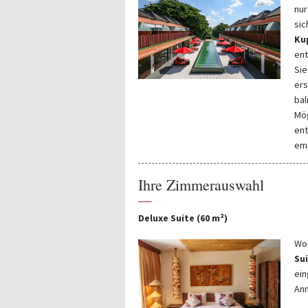
nur
sic
Ku
ent
Sie
ers
bal
Mög
ent
em
Ihre Zimmerauswahl
—
Deluxe Suite (60 m²)
Woh
Su
ein
Ann