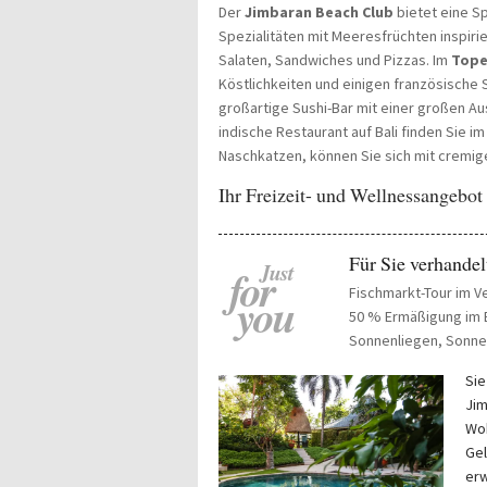
Der
Jimbaran Beach Club
bietet eine S
Spezialitäten mit Meeresfrüchten inspiri
Salaten, Sandwiches und Pizzas. Im
Tope
Köstlichkeiten und einigen französische S
großartige Sushi-Bar mit einer großen Au
indische Restaurant auf Bali finden Sie i
Naschkatzen, können Sie sich mit cremi
Ihr Freizeit- und Wellnessangebot
Für Sie verhandel
Just
for
Fischmarkt-Tour im V
you
50 % Ermäßigung im
Sonnenliegen, Sonne
Sie
Jim
Woh
Gel
erw