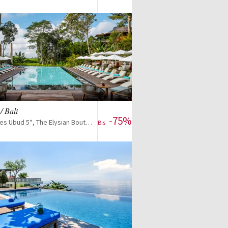
Für das Angebot anmelden
Zum Reise-Deal
/ Bali
-75%
Kappa Senses Ubud 5*, The Elysian Boutique 5* und optional Seven Secret 5*
Bis
Zum Reise-Deal