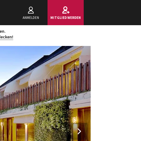
ANMELDEN
MITGLIED WERDEN
en.
decken!
Next