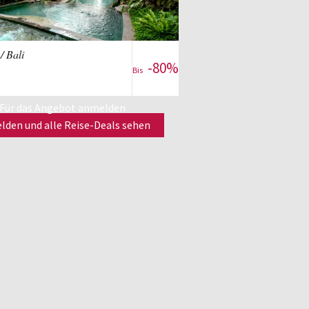
Zum Reise-Deal
/ Bali
-80%
Bis
Für das Angebot anmelden
den und alle Reise-Deals sehen