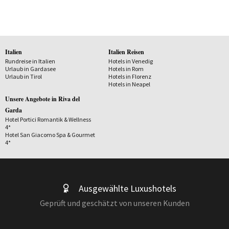
Italien
Italien Reisen
Rundreise in Italien
Hotels in Venedig
Urlaub in Gardasee
Hotels in Rom
Urlaub in Tirol
Hotels in Florenz
Hotels in Neapel
Unsere Angebote in Riva del
Garda
Hotel Portici Romantik & Wellness
4*
Hotel San Giacomo Spa & Gourmet
4*
Ausgewählte Luxushotels
Geprüft und geschätzt von unseren Kunden