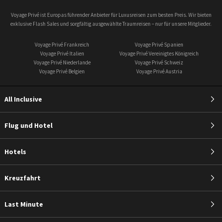
facebook
pinterest
instagram
Voyage Privé ist Europas führender Anbieter für Luxusreisen zum besten Preis. Wir bieten
exklusive Flash Sales und sorgfältig ausgewählte Traumreisen – nur für unsere Mitglieder.
Voyage Privé Frankreich
Voyage Privé Spanien
Voyage Privé Italien
Voyage Privé Vereinigtes Königreich
Voyage Privé Niederlande
Voyage Privé Schweiz
Voyage Privé Belgien
Voyage Privé Austria
All Inclusive
Flug und Hotel
Hotels
Kreuzfahrt
Last Minute